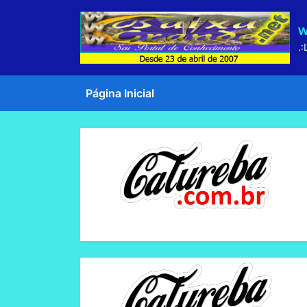
Skip
w
to
content
.:
Página Inicial