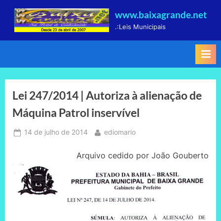
Skip
www.baixagrande.net
to
.:Leis Municipais
content
Lei 247/2014 | Autoriza à alienação de
Máquina Patrol inservível
Posted
By
14 de julho de 2014
ediomario
on
Arquivo cedido por João Gouberto