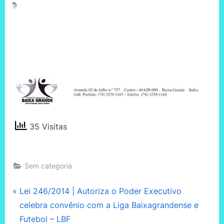
35 Visitas
Sem categoria
Navegação
P
Lei 246/2014 | Autoriza o Poder Executivo
r
celebra convênio com a Liga Baixagrandense e
de
e
Futebol – LBF